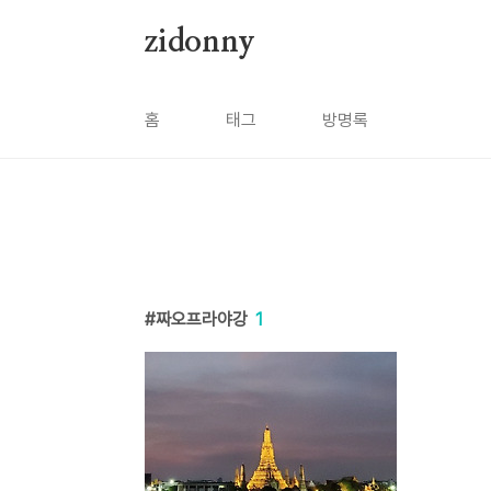
본문 바로가기
zidonny
홈
태그
방명록
짜오프라야강
1