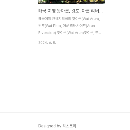
태국 여행 왓아룬, 왓포, 아룬 리버사이드
태국여행 관광지태국의 왓아룬(Wat Arun),
왓포(Wat Pho), 아룬 리버사이드(Arun
Riverside) 왓아룬(Wat Arun)왓아룬, 또는
새벽의 사원(Wat Arun)은 태국 방콕의 가장
2024. 6. 8.
상징적인 랜드마크 중 하나입니다. 이 사원은
짜오프라야 강(Chao Phraya River) 서쪽
강둑에 위치해 있으며, 그 이름은 힌두교의
새벽의 신 '아루나'에서 유래했습니다. 사원
의 정식 명칭은 왓 아룬랏차워라람 라차워라
마하위한(Wat Arunratchawararam
Ratchaworamahaviharn)입니다.역사 및
건축왓아룬은 아유타야 왕국 시대에 처음 세
워졌으며, 톤부리 왕국의 왕 탁신 대왕
(Taksin the Great)이 수도를 방콕으로 옮
길 때 재건축되었습니다. 현재의 주 사탑(프
랑, ..
Designed by 티스토리